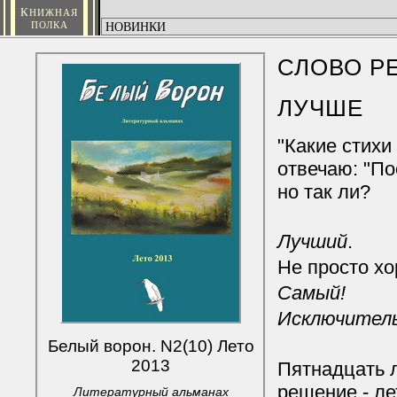
К
НИЖНАЯ
ПОЛКА
СЛОВО Р
ЛУЧШЕ
"Какие стихи
отвечаю: "По
но так ли?
Лучший
.
Не просто х
Самый!
Исключител
Белый ворон. N2(10) Лето
2013
Пятнадцать 
решение - ле
Литературный альманах