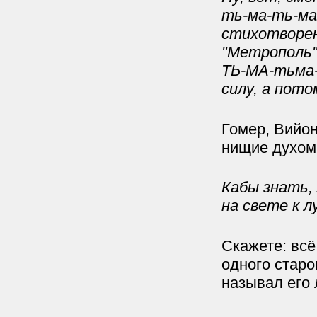
ть-ма-ть-ма
стихотворен
"Метрополь"
ТЬ-МА-тьма-
силу, а пото
Гомер, Вийон
нищие духом,
Кабы знать, 
на свете к л
Скажете: всё
одного старо
называл его