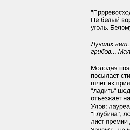
"Пррревосход
Не белый вор
уголь. Белому
Лучших нет,
грибов... Ма
Молодая поэт
посылает сти
шлет их прия
"ладить" ше
отъезжает на
Улов: лауре
"Глубина", л
лист премии 
Зачем? - не 