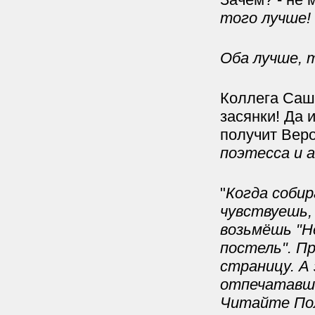
того лучше!
Оба лучше, 
Коллега Саша
засянки! Да 
получит Веро
поэтесса и 
"
Когда собир
чувствуешь,
возьмёшь "Не
постель". П
страницу. А 
отпечатавши
Читайте Поло