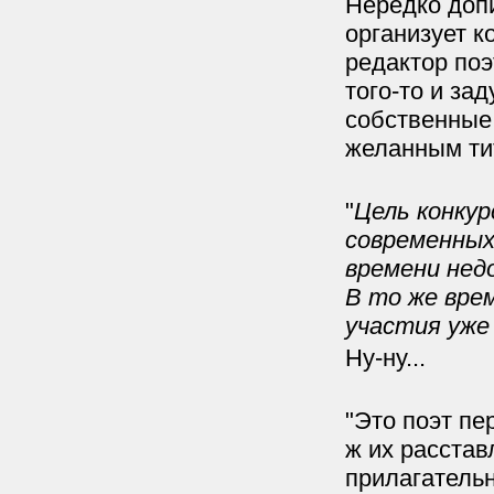
Нередко допи
организует к
редактор поэ
того-то и за
собственные 
желанным ти
"
Цель конкур
современных
времени нед
В то же вре
участия уже
Ну-ну...
"Это поэт пе
ж их расставл
прилагательн