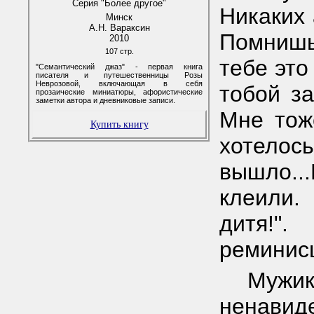
Серия "Более другое"
Никаких 
Минск
А.Н. Вараксин
Помнишь
2010
107 стр.
тебе это
"Семантический джаз" - первая книга
писателя и путешественницы Розы
Неврозовой, включающая в себя
тобой з
прозаические миниатюры, афористические
заметки автора и дневниковые записи.
Мне тож
Купить книгу
хотел
вышло.
клеили.
дитя!".
реминис
Мужик
ненавид