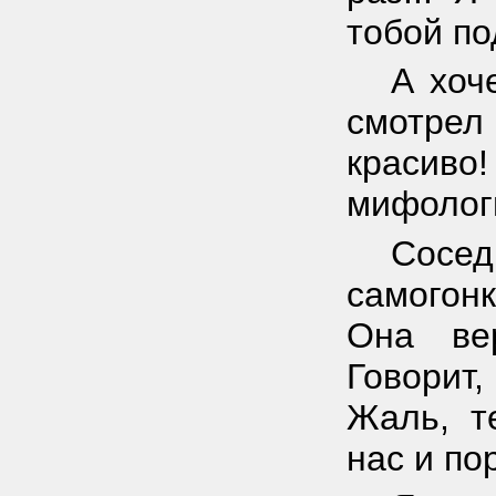
тобой по
А хоч
смотрел 
красив
мифолог
Сосе
самогонк
Она ве
Говорит,
Жаль, т
нас и по