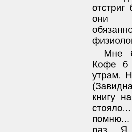
отстриг 
они с
обяз
физиолог
Мне б
Кофе б 
утрам. Н
(Завидн
книгу н
стояло..
помню...
раз... Я