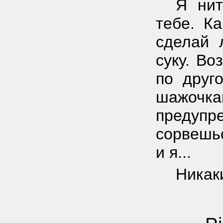
Я нит
тебе. К
сделай 
суку. Во
по друг
шажочка
предупр
сорвешь
и я...
Никак