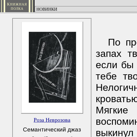
К
НИЖНАЯ
ПОЛКА
По пр
запах т
если бы 
тебе тво
Нелоги
кровать
Мягки
воспом
Роза Неврозова
Семантический джаз
выкинул