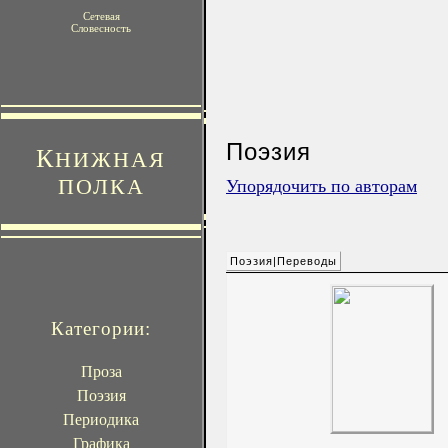
Сетевая
Словесность
Поэзия
К
НИЖНАЯ
ПОЛКА
Упорядочить по авторам
Поэзия|Переводы
Категории:
Проза
Поэзия
Периодика
Графика