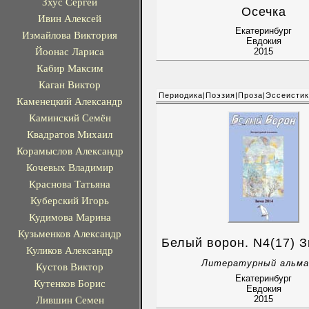
Зхус Сергей
Осечка
Ивин Алексей
Екатеринбург
Измайлова Виктория
Евдокия
Йоонас Лариса
2015
Кабир Максим
Каган Виктор
Периодика|Поэзия|Проза|Эссеисти
Каменецкий Александр
Каминский Семён
Квадратов Михаил
Корамыслов Александр
Кочевых Владимир
Краснова Татьяна
Куберский Игорь
Кудимова Марина
Кузьменков Александр
Белый ворон. N4(17) 
Куликов Александр
Литературный альма
Кустов Виктор
Екатеринбург
Кутенков Борис
Евдокия
Лившин Семен
2015