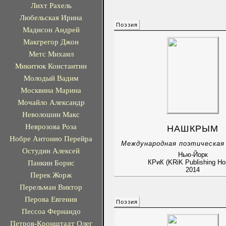
Лихт Рахель
Любельская Ирина
Поэзия
Мадисон Андрей
Макгрегор Джон
Метс Михаил
Микитюк Константин
Молодый Вадим
Москвина Марина
Мочайло Александр
Неволошин Макс
Неврозова Роза
НАШКРЫМ
Нобре Антонио Перейра
Международная поэтическая
Остудин Алексей
Нью-Йорк
Панкин Борис
КРиК (KRiK Publishing Ho
2014
Перек Жорж
Перельман Виктор
Перова Евгения
Поэзия
Пессоа Фернандо
Петров-Кронштадт Олег