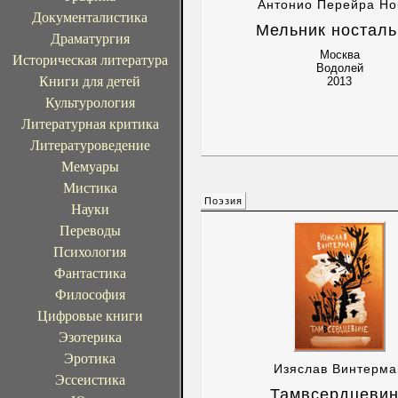
Антонио Перейра Но
Документалистика
Мельник носталь
Драматургия
Москва
Историческая литература
Водолей
Книги для детей
2013
Культурология
Литературная критика
Литературоведение
Мемуары
Мистика
Поэзия
Науки
Переводы
Психология
Фантастика
Философия
Цифровые книги
Эзотерика
Эротика
Изяслав Винтерма
Эссеистика
Тамвсердцеви