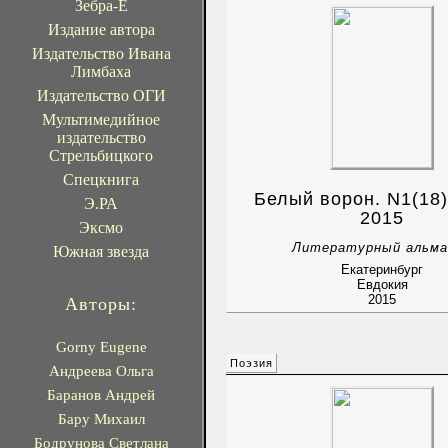
Зебра-Е
Издание автора
Издательство Ивана
Лимбаха
Издательство ОГИ
Мультимедийное
издательство
Стрельбицкого
Спецкнига
Белый ворон. N1(18
Э.РА
2015
Эксмо
Литературный альма
Южная звезда
Екатеринбург
Евдокия
2015
Авторы:
Gorny Eugene
Поэзия
Андреева Ольга
Баранов Андрей
Бару Михаил
Бодрунова Светлана