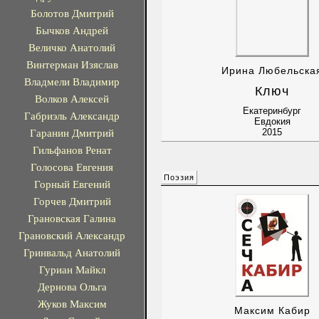
Болотов Дмитрий
Бычков Андрей
Величко Анатолий
Винтерман Изяслав
Ирина Любельска
Владмели Владимир
Ключ
Волков Алексей
Екатеринбург
Габриэль Александр
Евдокия
Гаранин Дмитрий
2015
Гильфанов Ренат
Голосова Евгения
Поэзия
Горный Евгений
Горчев Дмитрий
Грановская Галина
Грановский Александр
Гринвальд Анатолий
Гуриан Майкл
Дернова Ольга
Жуков Максим
Максим Кабир