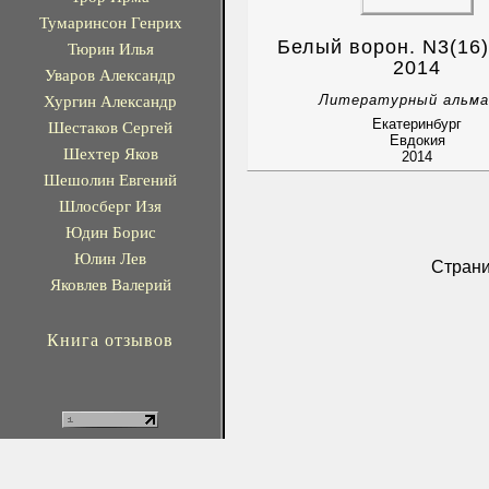
Тумаринсон Генрих
Белый ворон. N3(16
Тюрин Илья
2014
Уваров Александр
Хургин Александр
Литературный альма
Екатеринбург
Шестаков Сергей
Евдокия
Шехтер Яков
2014
Шешолин Евгений
Шлосберг Изя
Юдин Борис
Юлин Лев
Стран
Яковлев Валерий
Книга отзывов