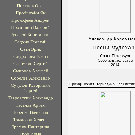
Постнов Олег
Пробштейн Ян
Прокофьев Андрей
Прокошин Валерий
Рупасов Константин
Александр Корамыс
Садхин Георгий
Песни мудехар
Сати Эрик
Сафронова Елена
Санкт-Петербург
Свое издательство
Слепухин Сергей
2014
Смирнов Алексей
Соболев Александр
Проза|Поэзия|Периодика|Эссеисти
Сутулов-Катеринич
Сергей
Тавровский Александр
Тасалов Артем
Тебенко Вячеслав
Томассон Хелена
Трамич Пантерина
Трор Ирма