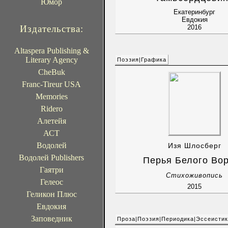
Юмор
Екатеринбург
Евдокия
Издательства:
2016
Altaspera Publishing &
Literary Agency
Поэзия|Графика
CheBuk
Franc-Tireur USA
Memories
Ridero
Алетейя
АСТ
Водолей
Изя Шлосберг
Водолей Publishers
Перья Белого Во
Гаятри
Стихоживопись
Гелеос
2015
Геликон Плюс
Евдокия
Заповедник
Проза|Поэзия|Периодика|Эссеисти