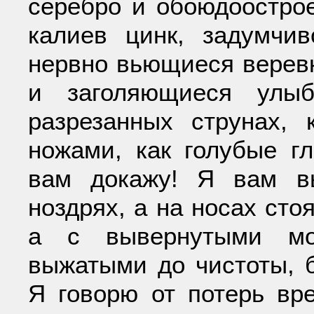
серебро и обоюдоострое
калиев цинк, задумчи
нервно вьющиеся верев
и заголяющиеся улыб
разрезанных струнах,
ножами, как голубые гл
вам докажу! Я вам в
ноздрях, а на носах сто
а с вывернутыми мо
выжатыми до чистоты, б
Я говорю от потерь вр