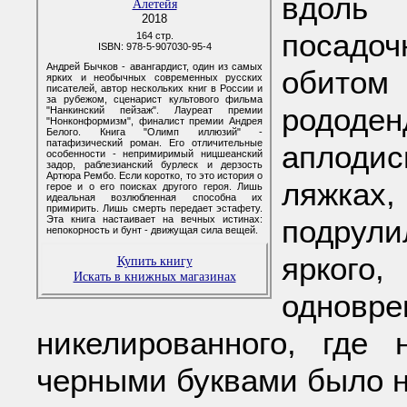
вдоль
Алетейя
2018
посадо
164 стр.
ISBN: 978-5-907030-95-4
Андрей Бычков - авангардист, один из самых
обито
ярких и необычных современных русских
писателей, автор нескольких книг в России и
за рубежом, сценарист культового фильма
рододе
"Нанкинский пейзаж". Лауреат премии
"Нонконформизм", финалист премии Андрея
Белого. Книга "Олимп иллюзий" -
патафизический роман. Его отличительные
аплодис
особенности - непримиримый ницшеанский
задор, раблезианский бурлеск и дерзость
Артюра Рембо. Если коротко, то это история о
ляжках,
герое и о его поисках другого героя. Лишь
идеальная возлюбленная способна их
примирить. Лишь смерть передает эстафету.
Эта книга настаивает на вечных истинах:
подрул
непокорность и бунт - движущая сила вещей.
ярког
Купить книгу
Искать в книжных магазинах
однов
никелированного, где
черными буквами было н