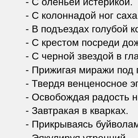
- С оленьей истерикой.
- С колоннадой ног саха
- В подъездах голубой 
- С крестом посреди до
- С черной звездой в гл
- Прижигая миражи под 
- Твердя венценосное эг
- Освобождая радость н
- Завтракая в кварках.
- Прикрываясь буйвола
- Эякулируя утренний.