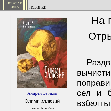
К
НИЖНАЯ
ПОЛКА
На 
Отры
Раздв
вычист
поправи
сел и б
Андрей Бычков
взбалт
Олимп иллюзий
Санкт-Петербург