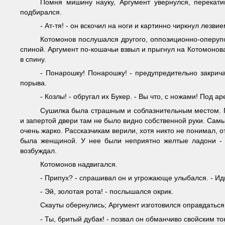
Помня мишину науку, Аргумент увернулся, перекати
подбирался.
- Ат-тя! - он вскочил на ноги и картинно чиркнул лезв
Котомонов послушался другого, оппозиционно-оперупо
спиной. Аргумент по-кошачьи взвыл и прыгнул на Котомонова
в спину.
- Понарошку! Понарошку! - предупредительно закрича
порыва.
- Козлы! - обругал их Букер. - Вы что, с ножами! Под ар
Сушилка была страшным и соблазнительным местом. П
и запертой двери там не было видно собственной руки. Самые
очень жарко. Рассказчикам верили, хотя никто не понимал, о
была женщиной. У нее были неприятно желтые ладони - су
возбуждал.
Котомонов надвигался.
- Припух? - спрашивал он и угрожающе улыбался. - Ид
- Эй, золотая рота! - послышался окрик.
Скауты обернулись; Аргумент изготовился оправдаться.
- Ты, бритый дубак! - позвал он обманчиво свойским т