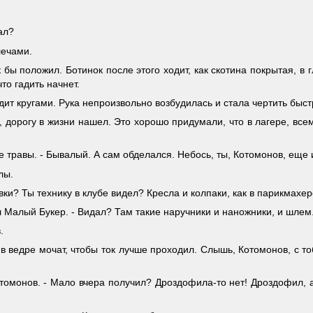
ал?
лечами.
 бы положил. Ботинок после этого ходит, как скотина покрытая, в г
что гадить начнет.
дит кругами. Рука непроизвольно возбудилась и стала чертить быс
дорогу в жизни нашел. Это хорошо придумали, что в лагере, всем с
ке травы. - Бывалый. А сам обделался. Небось, ты, Котомонов, еще
лы.
вки? Ты технику в клубе видел? Кресла и колпаки, как в парикмахер
ил Малый Букер. - Видал? Там такие наручники и наножники, и шлем
.
е в ведре мочат, чтобы ток лучше проходил. Слышь, Котомонов, с т
отомонов. - Мало вчера получил? Дроздофила-то нет! Дроздофил, 