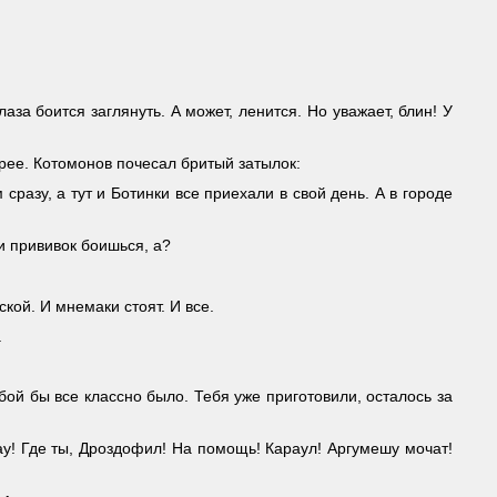
лаза боится заглянуть. А может, ленится. Но уважает, блин! У
трее. Котомонов почесал бритый затылок:
разу, а тут и Ботинки все приехали в свой день. А в городе
 и прививок боишься, а?
ской. И мнемаки стоят. И все.
.
обой бы все классно было. Тебя уже приготовили, осталось за
ау! Где ты, Дроздофил! На помощь! Караул! Аргумешу мочат!