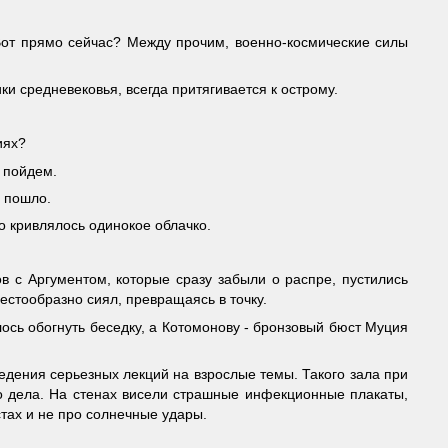
 Вот прямо сейчас? Между прочим, военно-космические силы
ки средневековья, всегда притягивается к острому.
иях?
с пойдем.
я пошло.
о кривлялось одинокое облачко.
в с Аргументом, которые сразу забыли о распре, пустились
естообразно сиял, превращаясь в точку.
ось обогнуть беседку, а Котомонову - бронзовый бюст Муция
едения серьезных лекций на взрослые темы. Такого зала при
го дела. На стенах висели страшные инфекционные плакаты,
истах и не про солнечные удары.