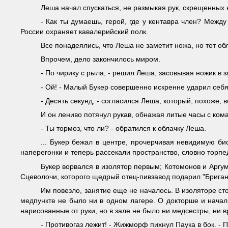
Леша начал спускаться, не размыкая рук, скрещенных 
- Как ты думаешь, герой, где у кентавра член? Меж
России охраняет кавалерийский полк.
Все понадеялись, что Леша не заметит ножа, но тот об
Впрочем, дело закончилось миром.
- По чирику с рыла, - решил Леша, засовывая ножик в
- Ой! - Малый Букер совершенно искренне ударил себя
- Десять секунд, - согласился Леша, который, похоже,
И он лениво потянул рукав, обнажая литые часы с ком
- Ты тормоз, что ли? - обратился к облачку Леша.
... Букер бежал в центре, прочерчивая невидимую би
наперегонки и теперь рассекали пространство, словно торпе
Букер ворвался в изолятор первым; Котомонов и Аргум
Сцеволочи, которого щедрый отец-пивзавод подарил "Бриган
Им повезло, занятие еще не началось. В изоляторе ст
медпункте не было ни в одном лагере. О докторше и начал
нарисованные от руки, но в зале не было ни медсестры, ни вр
- Противогаз лежит! - Жижморф пихнул Паука в бок. - П