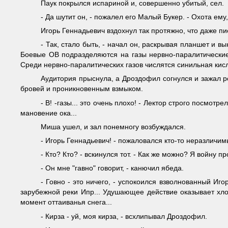
Паук покрылся испариной и, совершенно убитый, сел.
- Да шутит он, - пожалел его Малый Букер. - Охота ему,
Игорь Геннадьевич вздохнул так протяжно, что даже пи
- Так, стало быть, - начал он, раскрывая планшет и 
Боевые ОВ подразделяются на газы нервно-паралитические,
Среди нервно-паралитических газов числятся синильная кислота
Аудитория прыснула, а Дроздофил согнулся и зажал рот
бровей и проникновенным взмыком.
- В! -газы... это очень плохо! - Лектор строго посмотре
мановение ока...
Миша ушел, и зал понемногу возбуждался.
- Игорь Геннадьевич! - пожаловался кто-то неразличимы
- Кто? Кто? - вскинулся тот. - Как же можно? Я войну п
- Он мне "гавно" говорит, - канючил ябеда.
- Говно - это ничего, - успокоился взволнованный Иг
зарубежной реки Ипр... Удушающее действие оказывает хлор
момент оттаиванья снега...
- Кирза - уй, моя кирза, - всхлипывал Дроздофил.