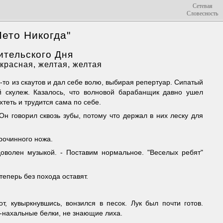
Сетевая
Словесность
Лето Никогда"
ительского Дня
красная, желтая, желтая
то из скаутов и дал себе волю, выбирая репертуар. Сипатый
й скулеж. Казалось, что волновой барабанщик давно ушел
теть и трудится сама по себе.
 Он говорил сквозь зубы, потому что держал в них леску для
ерочинного ножа.
оволен музыкой. - Поставим нормальное. "Веселых ребят"
теперь без похода оставят.
т, кувыркнувшись, вонзился в песок. Лук был почти готов.
-нахальные белки, не знающие лиха.