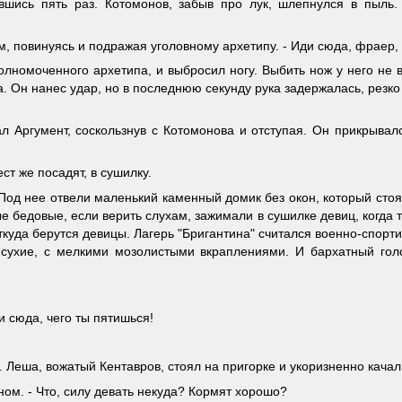
вшись пять раз. Котомонов, забыв про лук, шлепнулся в пыль. 
ием, повинуясь и подражая уголовному архетипу. - Иди сюда, фраер,
лномоченного архетипа, и выбросил ногу. Выбить нож у него не в
. Он нанес удар, но в последнюю секунду рука задержалась, резко
л Аргумент, соскользнув с Котомонова и отступая. Он прикрывал
ест же посадят, в сушилку.
од нее отвели маленький каменный домик без окон, который стоя
 бедовые, если верить слухам, зажимали в сушилке девиц, когда т
ткуда берутся девицы. Лагерь "Бригантина" считался военно-спорт
хие, с мелкими мозолистыми вкраплениями. И бархатный голос.
и сюда, чего ты пятишься!
 Леша, вожатый Кентавров, стоял на пригорке и укоризненно качал
оном. - Что, силу девать некуда? Кормят хорошо?