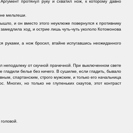
Аргумент протянул руку и схватил нож, к которому давно
 не мельтеши.
ышло, и он вместо этого неуклюже повернулся к противнику
 замедлила ход, и острие лишь чуть-чуть укололо Котомонова
ся руками, а нож бросил, втайне испугавшись неожиданного
л неподалеку от скучной прачечной. При выключенном свете
е гладили белье без ничего. В сушилке, если гладить, бывало
ивным, спартанским, строго мужским, и только его начальница
 Многих, но только не глупеньких скаутов, этот контраст
 головой.