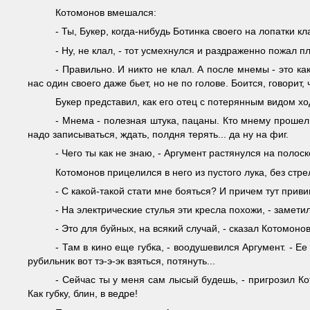
Котомонов вмешался:
- Ты, Букер, когда-нибудь Ботинка своего на лопатки кл
- Ну, не клал, - тот усмехнулся и раздраженно пожал п
- Правильно. И никто не клал. А после мнемы - это как
нас один своего даже бьет, но не по голове. Боится, говорит, 
Букер представил, как его отец с потерянным видом хо
- Мнема - полезная штука, пацаны. Кто мнему прошел, 
надо записываться, ждать, полдня терять... да ну на фиг.
- Чего ты как не знаю, - Аргумент растянулся на полос
Котомонов прицелился в него из пустого лука, без стре
- С какой-такой стати мне бояться? И причем тут приви
- На электрические стулья эти кресла похожи, - замет
- Это для буйных, на всякий случай, - сказал Котомонов
- Там в кино еще губка, - воодушевился Аргумент. - Е
рубильник вот тэ-э-эк взяться, потянуть...
- Сейчас ты у меня сам лысый будешь, - пригрозил К
Как губку, блин, в ведре!