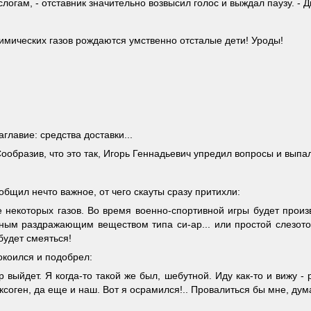
слогам, - отставник значительно возвысил голос и выждал паузу. - Д
химических газов рождаются умственно отсталые дети! Уроды!
аглавие: средства доставки...
Сообразив, что это так, Игорь Геннадьевич упредил вопросы и выпа
общил нечто важное, от чего скауты сразу притихли:
е некоторых газов. Во время военно-спортивной игры будет произв
вным раздражающим веществом типа си-ар... или простой слезоточ
будет смеяться!
окоился и подобрел:
 выйдет. Я когда-то такой же был, шебутной. Иду как-то и вижу - 
ксоген, да еще и наш. Вот я осрамился!.. Провалиться бы мне, дум