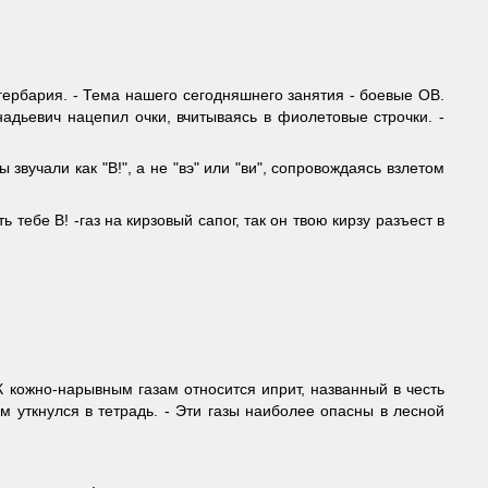
гербария. - Тема нашего сегодняшнего занятия - боевые ОВ.
адьевич нацепил очки, вчитываясь в фиолетовые строчки. -
вучали как "В!", а не "вэ" или "ви", сопровождаясь взлетом
ь тебе В! -газ на кирзовый сапог, так он твою кирзу разъест в
 К кожно-нарывным газам относится иприт, названный в честь
м уткнулся в тетрадь. - Эти газы наиболее опасны в лесной