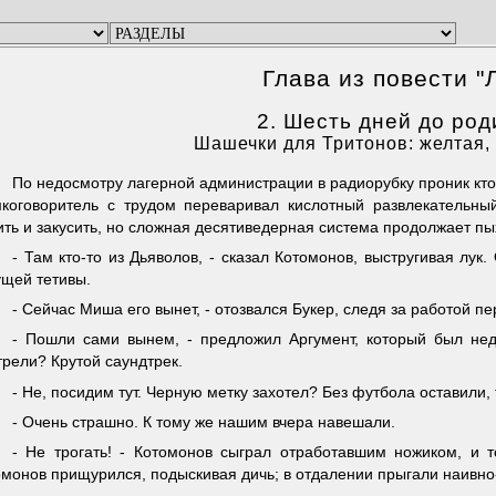
Глава из повести "
2. Шесть дней до род
Шашечки для Тритонов: желтая, 
По недосмотру лагерной администрации в радиорубку проник кто-
мкоговоритель с трудом переваривал кислотный развлекательны
ть и закусить, но сложная десятиведерная система продолжает пых
- Там кто-то из Дьяволов, - сказал Котомонов, выстругивая лук.
ущей тетивы.
- Сейчас Миша его вынет, - отозвался Букер, следя за работой п
- Пошли сами вынем, - предложил Аргумент, который был нед
рели? Крутой саундтрек.
- Не, посидим тут. Черную метку захотел? Без футбола оставили, 
- Очень страшно. К тому же нашим вчера навешали.
- Не трогать! - Котомонов сыграл отработавшим ножиком, и то
омонов прищурился, подыскивая дичь; в отдалении прыгали наивно