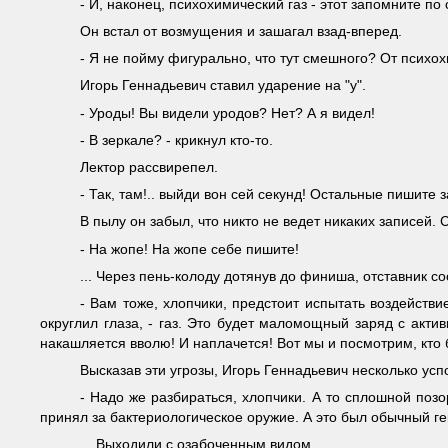
- И, наконец, психохимический газ - этот запомните по 
Он встал от возмущения и зашагал взад-вперед.
- Я не пойму фигурально, что тут смешного? От психо
Игорь Геннадьевич ставил ударение на "у".
- Уроды! Вы видели уродов? Нет? А я видел!
- В зеркале? - крикнул кто-то.
Лектор рассвирепел.
- Так, там!.. выйди вон сей секунд! Остальные пишите з
В пылу он забыл, что никто не ведет никаких записей. 
- На жопе! На жопе себе пишите!
... Через пень-колоду дотянув до финиша, отставник со
- Вам тоже, хлопчики, предстоит испытать воздействи
округлил глаза, - газ. Это будет маломощный заряд с акти
накашляется вволю! И наплачется! Вот мы и посмотрим, кто 
Высказав эти угрозы, Игорь Геннадьевич несколько усп
- Надо же разбираться, хлопчики. А то сплошной позор
принял за бактериологическое оружие. А это был обычный ге
... Выходили с озабоченным видом.