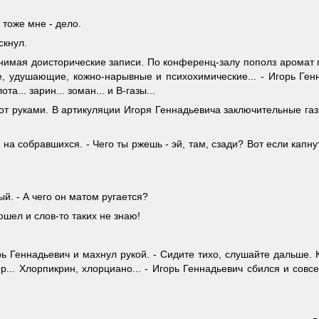
 тоже мне - дело.
скнул.
вынимая доисторические записи. По конференц-залу пополз аромат 
 удушающие, кожно-нарывные и психохимические... - Игорь Генн
... зарин... зоман... и В-газы...
 руками. В артикуляции Игоря Геннадьевича заключительные газы з
л на собравшихся. - Чего ты ржешь - эй, там, сзади? Вот если капнут
й. - А чего он матом ругается?
рошел и слов-то таких не знаю!
орь Геннадьевич и махнул рукой. - Сидите тихо, слушайте дальше.
... Хлорпикрин, хлорциано... - Игорь Геннадьевич сбился и совсе