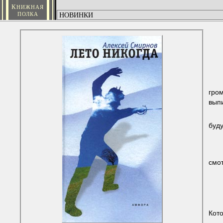
К
НИЖНАЯ
ПОЛКА
гро
выпи
буд
смот
Кот