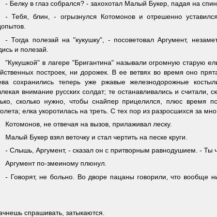
- Белку в глаз собрался? - захохотал Малый Букер, падая на спин
- Тебя, блин, - огрызнулся Котомонов и отрешенно уставил
допытов.
- Тогда полезай на "кукушку", - посоветовал Аргумент, неза
ись и полезай.
"Кукушкой" в лагере "Бригантина" называли огромную старую ел
яйственных построек, ни дорожек. В ее ветвях во время оно прят
ева сохранились теперь уже ржавые железнодорожные костыли
лекая внимание русских солдат; те останавливались и считали, ск
лько, сколько нужно, чтобы снайпер прицелился, плюс время п
олета; елка укоротилась на треть. С тех пор из разросшихся за мн
Котомонов, не отвечая на вызов, прилаживал леску.
Малый Букер взял веточку и стал чертить на песке круги.
- Слышь, Аргумент, - сказал он с притворным равнодушием. - Ты
Аргумент по-змеиному плюнул.
- Говорят, не больно. Во дворе пацаны говорили, что вообще ни
 начнешь спрашивать, затыкаются.