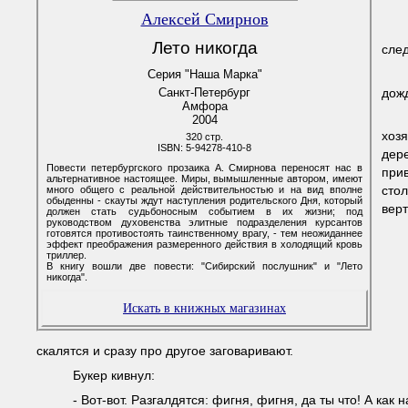
Алексей Смирнов
Лето никогда
сле
Серия "Наша Марка"
дожд
Санкт-Петербург
Амфора
2004
хоз
320 стр.
ISBN: 5-94278-410-8
дер
Повести петербургского прозаика А. Смирнова переносят нас в
прив
альтернативное настоящее. Миры, вымышленные автором, имеют
сто
много общего с реальной действительностью и на вид вполне
обыденны - скауты ждут наступления родительского Дня, который
верт
должен стать судьбоносным событием в их жизни; под
руководством духовенства элитные подразделения курсантов
готовятся противостоять таинственному врагу, - тем неожиданнее
эффект преображения размеренного действия в холодящий кровь
триллер.
В книгу вошли две повести: "Сибирский послушник" и "Лето
никогда".
Искать в книжных магазинах
скалятся и сразу про другое заговаривают.
Букер кивнул:
- Вот-вот. Разгалдятся: фигня, фигня, да ты что! А как