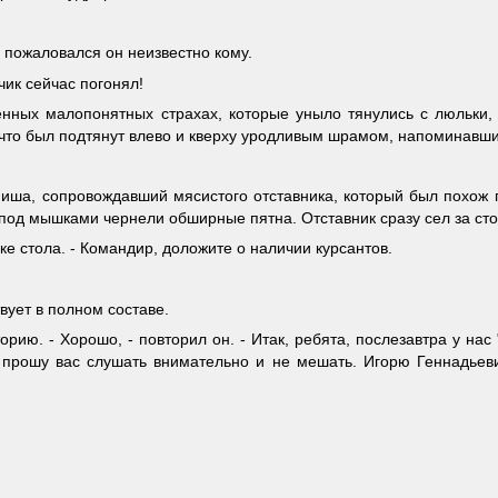
 - пожаловался он неизвестно кому.
чик сейчас погонял!
венных малопонятных страхах, которые уныло тянулись с люльк
то был подтянут влево и кверху уродливым шрамом, напоминавшим 
 Миша, сопровождавший мясистого отставника, который был похож
од мышками чернели обширные пятна. Отставник сразу сел за стол
ке стола. - Командир, доложите о наличии курсантов.
вует в полном составе.
рию. - Хорошо, - повторил он. - Итак, ребята, послезавтра у нас
 прошу вас слушать внимательно и не мешать. Игорю Геннадьеви