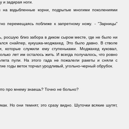
у и задирая ноги.
ся на вздыбленные корни, подрытые многими поколениями
метно перемещаясь поближе к запретному ножу. - "Зарницы"
ь, росшую близ забора в диком сыром месте, где не было ни
ался снайпер, кукушка-моджахед. Это было давно. В стволе
, которые служили ему ступеньками. Моджахед куковал,
олько лет им осталось жить. И всегда получалось, что ровно
олета пули. На этого гада не пожалели ракеты и сняли с
огие годы веток торчал уродливый, угольно-черный обрубок.
 что про мнему знаешь? Точно не больно?
как. Но они темнят, это сразу видно. Шуточки всякие шутят,