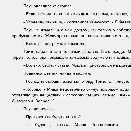
Паук опасливо съежился.
- Если заставят надевать и сидеть на время, то плохо,
- Упреешь, как каша, - согласился Жижморф. - Я бы мя
Паук не думал ни о чем другом, как только о собст
пробуждениями. Жижморф надменно рассматривал его рот, ч
- Встать! - прогремела команда.
Тритоны завертели головами, вставая. В зал входил
череп полковника покрывали замшевые родимые пятнышки, п
- Вольно, сесть, - сказал Миша и пристроился на краеш
Поднялся Степин, ехида и молчун.
- Господин старший вожатый, отряд "Тритоны" присутст
- Хорошо, - Миша недоверчиво окинул взглядом аудито
отравляющих веществах и способах защиты от них. Очень
Дьяволами. Вопросы?
Паук дернулся:
- Противогазы будут одевать?
- Ты - будешь, - отозвался Миша. - После лекции.