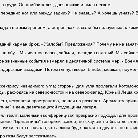
на груди. Он приближался, давя шишки и пыля песком.
ду передних ног или между задних? Не знаешь? А хочешь узнать?
ладал острым зрением, а острое, как сказали бы полоумные алхими
 задний карман брюк. - Жалобы? Предложения? Почему не на занят
 по лбу. - Мы честное слово, забыли, господин вожатый. Мы сейча
 все жизненные события измерял в десятичной системе мер. - Врем
андирскими звездами. Потом глянул вверх. В небе, мешкая, неумел
ссектрису невидимого угла; стороны для угла пролагали Котомоно
ды, расходясь на северо-восток и на северо-запад. Южный Леша кр
ент, искривляя пространство, пошли на разворот; Аргументу пришл
тине" в день девятнадцатой годовщины лагеря.
оял гвалт; маленький конференц-зал прекрасно подходил для пров
ьнице "Бригантины" говорили всякое, но скаутам не было до это
ачихи, а это означало, что лекция будет какая-то другая - не о гл
ро газы будут рассказывать.