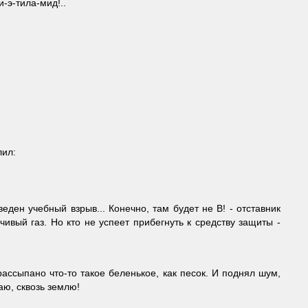
и-э-тила-мид!..
лил:
еден учебный взрыв... Конечно, там будет не В! - отставник
ивый газ. Но кто не успеет прибегнуть к средству защиты -
рассыпано что-то такое беленькое, как песок. И поднял шум,
аю, сквозь землю!