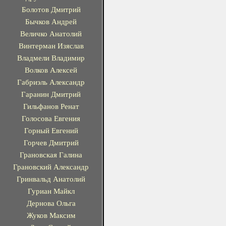
Болотов Дмитрий
Бычков Андрей
Величко Анатолий
Винтерман Изяслав
Владмели Владимир
Волков Алексей
Габриэль Александр
Гаранин Дмитрий
Гильфанов Ренат
Голосова Евгения
Горный Евгений
Горчев Дмитрий
Грановская Галина
Грановский Александр
Гринвальд Анатолий
Гуриан Майкл
Дернова Ольга
Жуков Максим