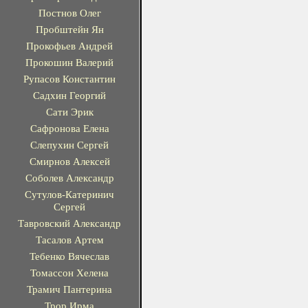
Постнов Олег
Пробштейн Ян
Прокофьев Андрей
Прокошин Валерий
Рупасов Константин
Садхин Георгий
Сати Эрик
Сафронова Елена
Слепухин Сергей
Смирнов Алексей
Соболев Александр
Сутулов-Катеринич
Сергей
Тавровский Александр
Тасалов Артем
Тебенко Вячеслав
Томассон Хелена
Трамич Пантерина
Трор Ирма