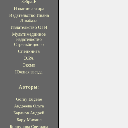
Зебра-Е
Издание автора
Издательство Ивана
Лимбаха
Издательство ОГИ
Мультимедийное
издательство
Стрельбицкого
Спецкнига
Э.РА
Эксмо
Южная звезда
Авторы:
Gorny Eugene
Андреева Ольга
Баранов Андрей
Бару Михаил
Бодрунова Светлана