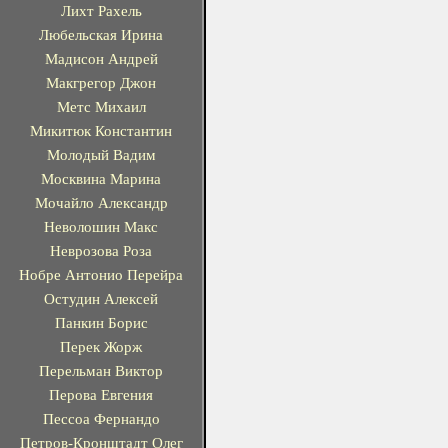
Лихт Рахель
Любельская Ирина
Мадисон Андрей
Макгрегор Джон
Метс Михаил
Микитюк Константин
Молодый Вадим
Москвина Марина
Мочайло Александр
Неволошин Макс
Неврозова Роза
Нобре Антонио Перейра
Остудин Алексей
Панкин Борис
Перек Жорж
Перельман Виктор
Перова Евгения
Пессоа Фернандо
Петров-Кронштадт Олег