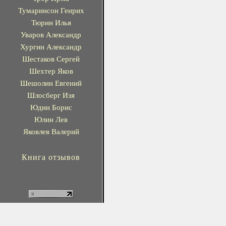
Тумаринсон Генрих
Тюрин Илья
Уваров Александр
Хургин Александр
Шестаков Сергей
Шехтер Яков
Шешолин Евгений
Шлосберг Изя
Юдин Борис
Юлин Лев
Яковлев Валерий
Книга отзывов