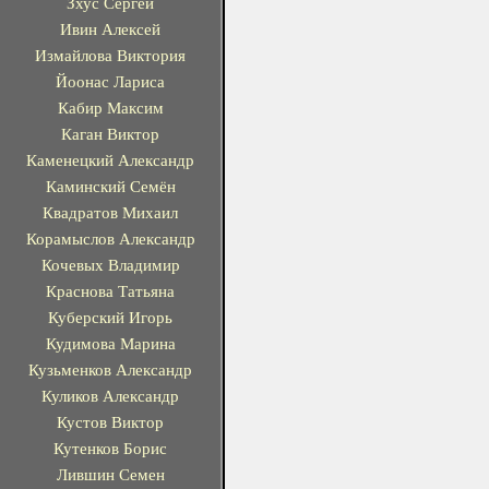
Зхус Сергей
Ивин Алексей
Измайлова Виктория
Йоонас Лариса
Кабир Максим
Каган Виктор
Каменецкий Александр
Каминский Семён
Квадратов Михаил
Корамыслов Александр
Кочевых Владимир
Краснова Татьяна
Куберский Игорь
Кудимова Марина
Кузьменков Александр
Куликов Александр
Кустов Виктор
Кутенков Борис
Лившин Семен