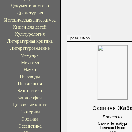
Документалистика
Драматургия
Историческая литература
Книги для детей
Культурология
Проза|Юмор
Литературная критика
Литературоведение
Мемуары
Мистика
Науки
Переводы
Психология
Фантастика
Философия
Цифровые книги
Осенняя Жаб
Эзотерика
Рассказы
Эротика
Санкт-Петербург
Эссеистика
Геликон Плюс