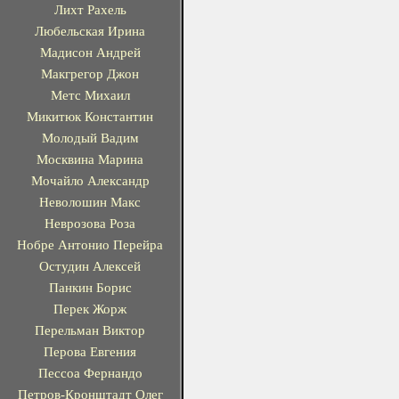
Лихт Рахель
Любельская Ирина
Мадисон Андрей
Макгрегор Джон
Метс Михаил
Микитюк Константин
Молодый Вадим
Москвина Марина
Мочайло Александр
Неволошин Макс
Неврозова Роза
Нобре Антонио Перейра
Остудин Алексей
Панкин Борис
Перек Жорж
Перельман Виктор
Перова Евгения
Пессоа Фернандо
Петров-Кронштадт Олег