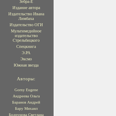
Зебра-Е
Издание автора
Издательство Ивана
Лимбаха
Издательство ОГИ
Мультимедийное
издательство
Стрельбицкого
Спецкнига
Э.РА
Эксмо
Южная звезда
Авторы:
Gorny Eugene
Андреева Ольга
Баранов Андрей
Бару Михаил
Бодрунова Светлана