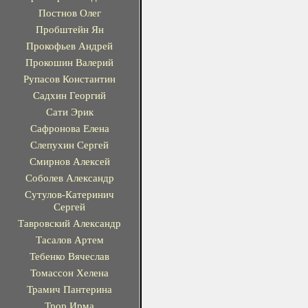
Постнов Олег
Пробштейн Ян
Прокофьев Андрей
Прокошин Валерий
Рупасов Константин
Садхин Георгий
Сати Эрик
Сафронова Елена
Слепухин Сергей
Смирнов Алексей
Соболев Александр
Сутулов-Катеринич
Сергей
Тавровский Александр
Тасалов Артем
Тебенко Вячеслав
Томассон Хелена
Трамич Пантерина
Трор Ирма