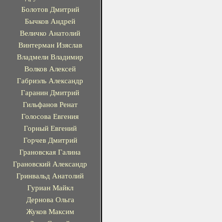
Болотов Дмитрий
Бычков Андрей
Величко Анатолий
Винтерман Изяслав
Владмели Владимир
Волков Алексей
Габриэль Александр
Гаранин Дмитрий
Гильфанов Ренат
Голосова Евгения
Горный Евгений
Горчев Дмитрий
Грановская Галина
Грановский Александр
Гринвальд Анатолий
Гуриан Майкл
Дернова Ольга
Жуков Максим