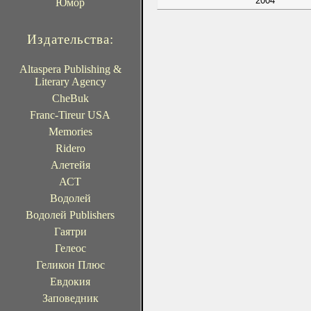
2004
Юмор
Издательства:
Altaspera Publishing &
Literary Agency
CheBuk
Franc-Tireur USA
Memories
Ridero
Алетейя
АСТ
Водолей
Водолей Publishers
Гаятри
Гелеос
Геликон Плюс
Евдокия
Заповедник