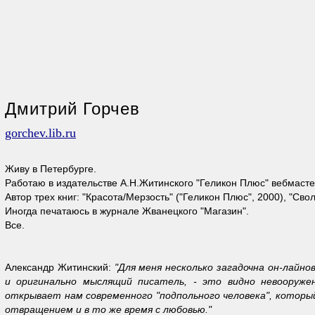
Дмитрий Горчев
gorchev.lib.ru
Живу в Петербурге.
Работаю в издательстве А.Н.Житинского "Геликон Плюс" вебмаст
Автор трех книг: "Красота/Мерзость" ("Геликон Плюс", 2000), "Сво
Иногда печатаюсь в журнале Жванецкого "Магазин".
Все.
Александр Житинский:
"Для меня несколько загадочна он-лайно
и оригинально мыслящий писатель, - это видно невооружен
открывает нам современного "подпольного человека", который 
отвращением и в то же время с любовью."