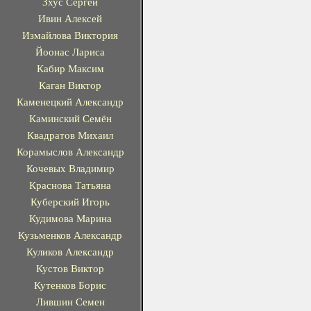
Зхус Сергей
Ивин Алексей
Измайлова Виктория
Йоонас Лариса
Кабир Максим
Каган Виктор
Каменецкий Александр
Каминский Семён
Квадратов Михаил
Корамыслов Александр
Кочевых Владимир
Краснова Татьяна
Куберский Игорь
Кудимова Марина
Кузьменков Александр
Куликов Александр
Кустов Виктор
Кутенков Борис
Лившин Семен