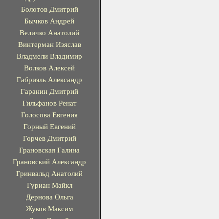
Болотов Дмитрий
Бычков Андрей
Величко Анатолий
Винтерман Изяслав
Владмели Владимир
Волков Алексей
Габриэль Александр
Гаранин Дмитрий
Гильфанов Ренат
Голосова Евгения
Горный Евгений
Горчев Дмитрий
Грановская Галина
Грановский Александр
Гринвальд Анатолий
Гуриан Майкл
Дернова Ольга
Жуков Максим