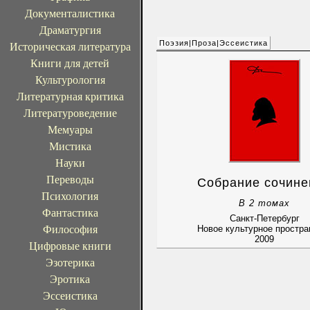
Документалистика
Драматургия
Поэзия|Проза|Эссеистика
Историческая литература
Книги для детей
Культурология
Литературная критика
Литературоведение
Мемуары
Мистика
Науки
Переводы
Собрание сочине
Психология
В 2 томах
Фантастика
Санкт-Петербург
Философия
Новое культурное простра
2009
Цифровые книги
Эзотерика
Эротика
Эссеистика