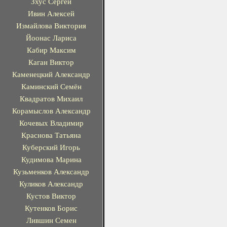
Зхус Сергей
Ивин Алексей
Измайлова Виктория
Йоонас Лариса
Кабир Максим
Каган Виктор
Каменецкий Александр
Каминский Семён
Квадратов Михаил
Корамыслов Александр
Кочевых Владимир
Краснова Татьяна
Куберский Игорь
Кудимова Марина
Кузьменков Александр
Куликов Александр
Кустов Виктор
Кутенков Борис
Лившин Семен