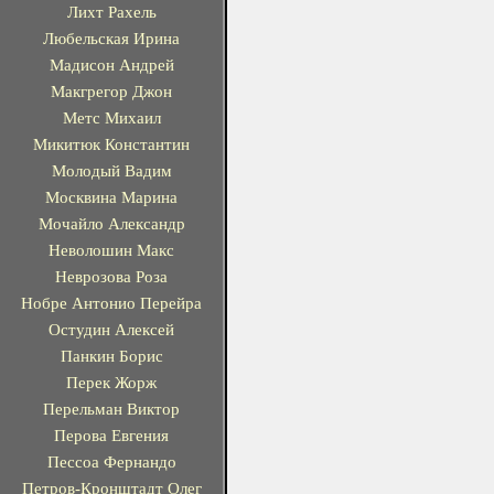
Лихт Рахель
Любельская Ирина
Мадисон Андрей
Макгрегор Джон
Метс Михаил
Микитюк Константин
Молодый Вадим
Москвина Марина
Мочайло Александр
Неволошин Макс
Неврозова Роза
Нобре Антонио Перейра
Остудин Алексей
Панкин Борис
Перек Жорж
Перельман Виктор
Перова Евгения
Пессоа Фернандо
Петров-Кронштадт Олег