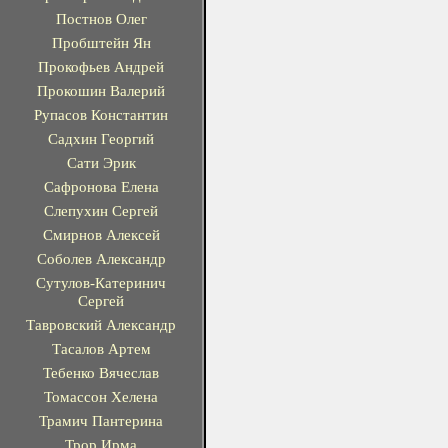
Постнов Олег
Пробштейн Ян
Прокофьев Андрей
Прокошин Валерий
Рупасов Константин
Садхин Георгий
Сати Эрик
Сафронова Елена
Слепухин Сергей
Смирнов Алексей
Соболев Александр
Сутулов-Катеринич
Сергей
Тавровский Александр
Тасалов Артем
Тебенко Вячеслав
Томассон Хелена
Трамич Пантерина
Трор Ирма