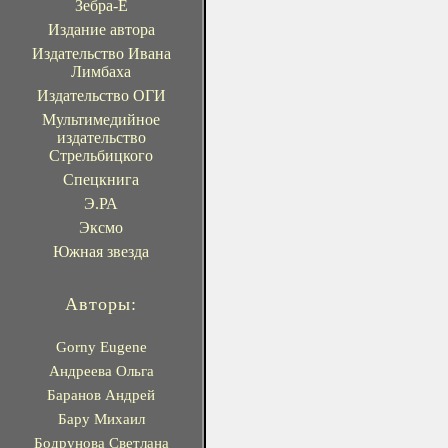
Зебра-Е
Издание автора
Издательство Ивана
Лимбаха
Издательство ОГИ
Мультимедийное
издательство
Стрельбицкого
Спецкнига
Э.РА
Эксмо
Южная звезда
Авторы:
Gorny Eugene
Андреева Ольга
Баранов Андрей
Бару Михаил
Бодрунова Светлана