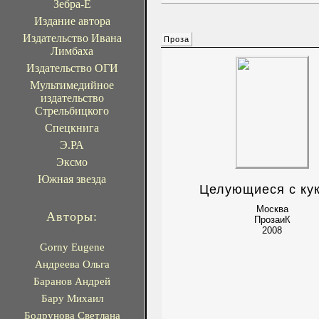
Зебра-Е
Издание автора
Издательство Ивана
Проза
Лимбаха
Издательство ОГИ
Мультимедийное
издательство
Стрельбицкого
Спецкнига
Э.РА
Эксмо
Южная звезда
Целующиеся с ку
Москва
Авторы:
ПрозаиК
2008
Gorny Eugene
Андреева Ольга
Баранов Андрей
Бару Михаил
Бодрунова Светлана