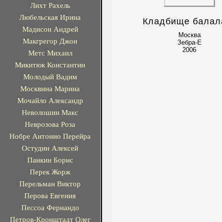
Лихт Рахель
Любельская Ирина
Кладбище балал
Мадисон Андрей
Москва
Макгрегор Джон
Зебра-Е
2006
Метс Михаил
Микитюк Константин
Молодый Вадим
Москвина Марина
Мочайло Александр
Неволошин Макс
Неврозова Роза
Нобре Антонио Перейра
Остудин Алексей
Панкин Борис
Перек Жорж
Перельман Виктор
Перова Евгения
Пессоа Фернандо
Петров-Кронштадт Олег