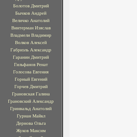
Болотов Дмитрий
Бычков Андрей
Величко Анатолий
Винтерман Изяслав
Владмели Владимир
Волков Алексей
Габриэль Александр
Гаранин Дмитрий
Гильфанов Ренат
Голосова Евгения
Горный Евгений
Горчев Дмитрий
Грановская Галина
Грановский Александр
Гринвальд Анатолий
Гуриан Майкл
Дернова Ольга
Жуков Максим