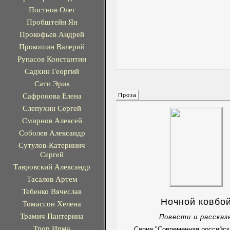
Постнов Олег
Пробштейн Ян
Прокофьев Андрей
Прокошин Валерий
Рупасов Константин
Садхин Георгий
Сати Эрик
Сафронова Елена
Проза
Слепухин Сергей
Смирнов Алексей
Соболев Александр
Сутулов-Катеринич
Сергей
Тавровский Александр
Тасалов Артем
Тебенко Вячеслав
Ночной ковбо
Томассон Хелена
Трамич Пантерина
Повести и рассказ
Трор Ирма
Серия "Современная российск