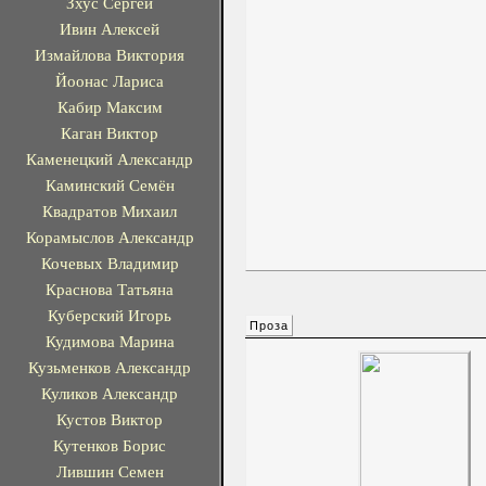
Зхус Сергей
Ивин Алексей
Измайлова Виктория
Йоонас Лариса
Кабир Максим
Каган Виктор
Каменецкий Александр
Каминский Семён
Квадратов Михаил
Корамыслов Александр
Кочевых Владимир
Краснова Татьяна
Куберский Игорь
Проза
Кудимова Марина
Кузьменков Александр
Куликов Александр
Кустов Виктор
Кутенков Борис
Лившин Семен