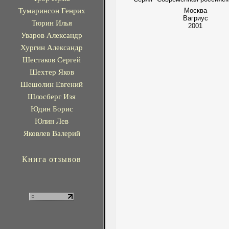
Тумаринсон Генрих
Москва
Вагриус
Тюрин Илья
2001
Уваров Александр
Хургин Александр
Шестаков Сергей
Шехтер Яков
Шешолин Евгений
Шлосберг Изя
Юдин Борис
Юлин Лев
Яковлев Валерий
Книга отзывов